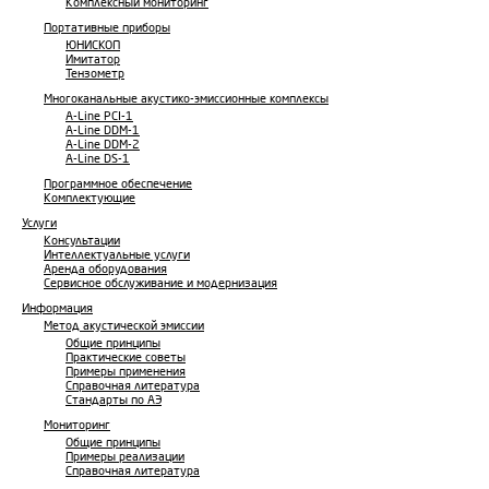
Комплексный мониторинг
Портативные приборы
ЮНИСКОП
Имитатор
Тензометр
Многоканальные акустико-эмиссионные комплексы
A-Line PCI-1
A-Line DDM-1
A-Line DDM-2
A-Line DS-1
Программное обеспечение
Комплектующие
Услуги
Консультации
Интеллектуальные услуги
Аренда оборудования
Сервисное обслуживание и модернизация
Информация
Метод акустической эмиссии
Общие принципы
Практические советы
Примеры применения
Справочная литература
Стандарты по АЭ
Мониторинг
Общие принципы
Примеры реализации
Справочная литература