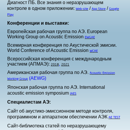
Диагност ПБ. Все знания о неразрушающем
контроле в одном приложении:
/
/
Web-site
App Store
Google
Play
Конференции и выставки:
Европейская рабочая группа по АЭ. European
Working Group on Acoustic Emission
EWGAE
Всемирная конференция по Акустической эмисии.
World Conference of Acoustic Emission
WCAE
Всероссийская конференция с международным
участием (АПМАЭ):
,
2018
2021
Американская рабочая группа по АЭ.
Acoustic Emission
(AEWG)
Working Group
Японская рабочая группа по АЭ. International
acoustic emission symposium
IAES
Специалистам АЭ:
Сайт об акустико-эмиссионном методе контроля,
программном и аппаратном обеспечении АЭК
AE TEST
Сайт-библиотека статей по неразрушающему