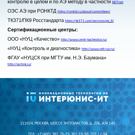
контролю в целом и по АЭ методу в частности
NDT.net
ОЭС АЭ при РОНКТД
https://ronktd.ru/about/committees/
ТК371/ПК9 Росстандарта
https://tk371.com/services/pk_9/
Сертификационные центры:
ООО «НУЦ «Качество»
http://www.centr-kachestvo.ru/
«НУЦ «Контроль и диагностика»
http://www.ndt-rus.ru/
ФГАУ «НУЦСК при МГТУ им. Н.Э. Баумана»
http://sertink.ru/
111024, МОСКВА, ШОССЕ ЭНТУЗИАСТОВ, Д. 20Б, А/Я 140
ТЕЛ.: +7 (495) 361-76-73, 361-19-90, 707-12-94