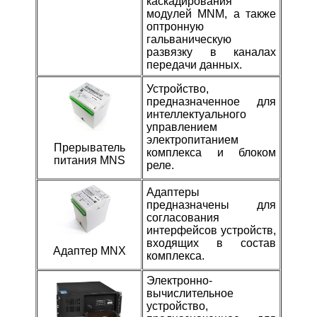
каскадирования
модулей MNM, а также
оптронную
гальваническую
развязку в каналах
передачи данных.
Устройство,
предназначенное для
интеллектуального
управлением
электропитанием
Прерыватель
комплекса и блоком
питания MNS
реле.
Адаптеры
предназначены для
согласования
интерфейсов устройств,
входящих в состав
Адаптер MNX
комплекса.
Электронно-
вычислительное
устройство,