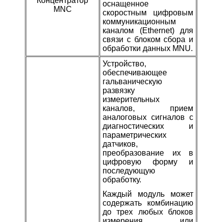
Концентратор
оснащенное
MNC
скоростным цифровым
коммуникационным
каналом (Ethernet) для
связи с блоком сбора и
обработки данных MNU.
Устройство,
обеспечивающее
гальваническую
развязку
измерительных
каналов, прием
аналоговых сигналов с
диагностических и
параметрических
датчиков,
преобразование их в
цифровую форму и
последующую
обработку.
Каждый модуль может
содержать комбинацию
до трех любых блоков
измерения или