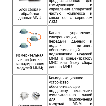
предназначенное для
коммуникации и
управления аппаратной
Блок сбора и
частью комплекса и
обработки
связи ее с сервером
данных MNU
СКМ
Канал управления,
синхронизации,
передачи данных и
подачи питания,
обеспечивающий
подключение модулей
Измерительная
MNM к концентратору
линия (линия
MNC или блоку сбора
каскадирования
данных MNU.
модулей MNM)
Коммуникационное
устройство,
обеспечивающее
поддержку нескольких
измерительных линий
для подключения
модулей MNM и