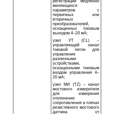
регистрации медленно
меняющихся
параметров с
первичных или
вторичных
преобразователей,
оснащенных токовым
выходом 4–20 мА;
узел УТ (CL) –
управляющий канал
токовой петли для
управления
различными
устройствами,
оснащенными токовым
входом управления 4–
20 мА;
узел МИ (TZ) – канал
мостового измерителя
для измерения
отклонения
сопротивления в плечах
резистивного мостового
датчика от