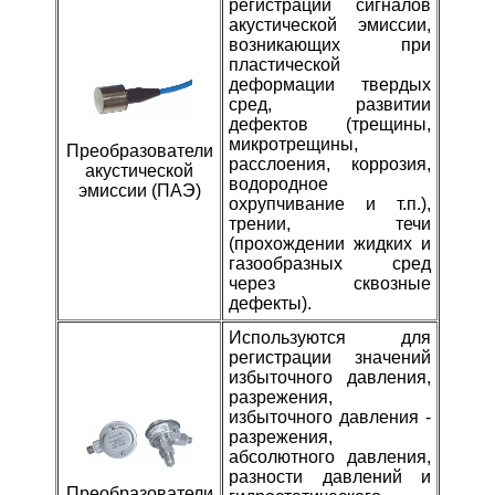
регистрации сигналов
акустической эмиссии,
возникающих при
пластической
деформации твердых
сред, развитии
дефектов (трещины,
микротрещины,
Преобразователи
расслоения, коррозия,
акустической
водородное
эмиссии (ПАЭ)
охрупчивание и т.п.),
трении, течи
(прохождении жидких и
газообразных сред
через сквозные
дефекты).
И
спользуются для
регистрации значений
избыточного давления,
разрежения,
избыточного давления -
разрежения,
абсолютного давления,
разности давлений и
Преобразователи