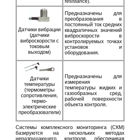
resistance).
П
редназначены для
преобразования в
постоянный ток средних
Датчики вибрации
квадратичных значений
(датчики
виброскорости в
виброскорости с
контролируемых точках
токовым
установок и
выходом)
оборудования.
Предназначены для
Датчики
измерения
температуры
температуры жидких и
(термометры
газообразных сред,
сопротивления,
рабочей поверхности
термо­
объекта контроля.
электрические
преобразователи)
Системы комплексного мониторинга (СКМ)
базируются на нескольких методах
неразрушающего контроля, обеспечивая