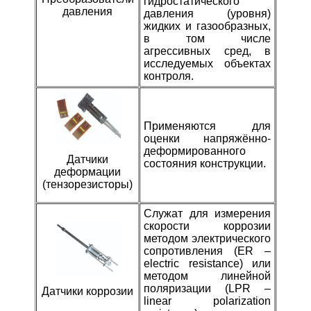
гидростатического
давления
давления (уровня)
жидких и газообразных,
в том числе
агрессивных сред, в
исследуемых объектах
контроля.
П
рименяются для
оценки напряжённо-
деформированного
Датчики
состояния конструкции.
деформации
(тензорезисторы)
С
лужат для измерения
скорости коррозии
методом электрического
сопротивления (ER –
electric resistance) или
методом линейной
поляризации (LPR –
Датчики коррозии
linear polarization