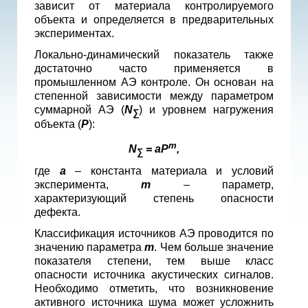
зависит от материала контролируемого
объекта и определяется в предварительных
экспериментах.
Локально-динамический показатель также
достаточно часто применяется в
промышленном АЭ контроле. Он основан на
степенной зависимости между параметром
суммарной АЭ (
N
) и уровнем нагружения
∑
объекта (
P
):
m
N
= aP
,
∑
где
a
– константа материала и условий
эксперимента,
m
– параметр,
характеризующий степень опасности
дефекта.
Классификация источников АЭ проводится по
значению параметра
m
. Чем больше значение
показателя степени, тем выше класс
опасности источника акустических сигналов.
Необходимо отметить, что возникновение
активного источника шума может усложнить