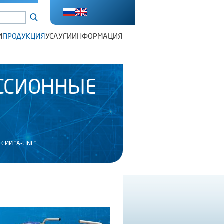
И
ПРОДУКЦИЯ
УСЛУГИ
ИНФОРМАЦИЯ
ССИОННЫЕ
ИИ "A-LINE"