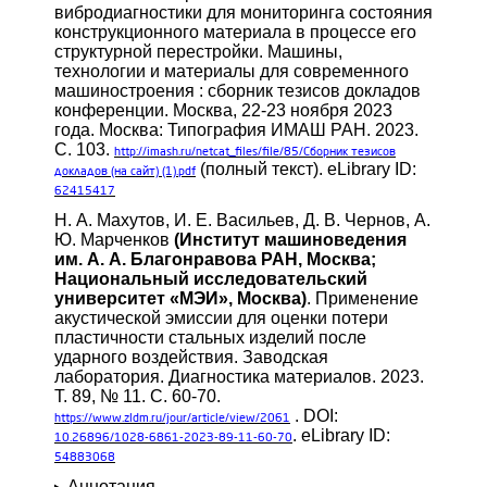
вибродиагностики для мониторинга состояния
конструкционного материала в процессе его
структурной перестройки. Машины,
технологии и материалы для современного
машиностроения : сборник тезисов докладов
конференции. Москва, 22-23 ноября 2023
года. Москва: Типография ИМАШ РАН. 2023.
С. 103.
http://imash.ru/netcat_files/file/85/Сборник
тезисов
(полный текст). eLibrary ID:
докладов (на сайт) (1).pdf
62415417
Н. А. Махутов, И. Е. Васильев, Д. В. Чернов, А.
Ю. Марченков
(Институт машиноведения
им. А. А. Благонравова РАН, Москва;
Национальный исследовательский
университет «МЭИ», Москва)
. Применение
акустической эмиссии для оценки потери
пластичности стальных изделий после
ударного воздействия. Заводская
лаборатория. Диагностика материалов. 2023.
Т. 89, № 11. С. 60-70.
. DOI:
https://www.zldm.ru/jour/article/view/2061
. eLibrary ID:
10.26896/1028-6861-2023-89-11-60-70
54883068
Аннотация