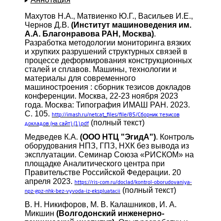
Махутов Н.А., Матвиенко Ю.Г., Васильев И.Е.,
Чернов Д.В.
(Институт машиноведения им.
А.А. Благонравова РАН, Москва)
.
Разработка методологии мониторинга вязких
и хрупких разрушений структурных связей в
процессе деформирования конструкционных
сталей и сплавов. Машины, технологии и
материалы для современного
машиностроения : сборник тезисов докладов
конференции. Москва, 22-23 ноября 2023
года. Москва: Типография ИМАШ РАН. 2023.
С. 105.
http://imash.ru/netcat_files/file/85/Сборник
тезисов
(полный текст)
докладов (на сайт) (1).pdf
Медведев К.А.
(ООО НТЦ "ЭгидА")
. Контроль
оборудования НПЗ, ГПЗ, НХК без вывода из
эксплуатации. Семинар Союза «РИСКОМ» на
площадке Аналитического центра при
Правительстве Российской Федерации. 20
апреля 2023.
https://ris-com.ru/doclad/kontrol-oborudovaniya-
(полный текст)
npz-gpz-nhk-bez-vyvoda-iz-ekspluatacii
В. Н. Никифоров, М. В. Калашников, И. А.
Микшин
(Волгодонский инженерно-