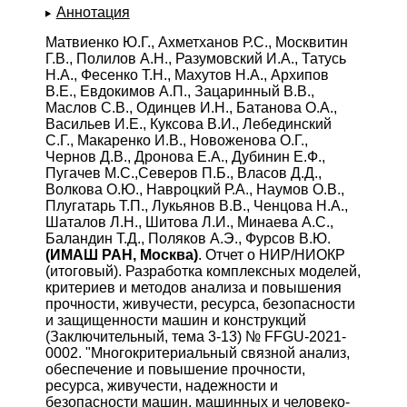
Аннотация
Матвиенко Ю.Г., Ахметханов Р.С., Москвитин
Г.В., Полилов А.Н., Разумовский И.А., Татусь
Н.А., Фесенко Т.Н., Махутов Н.А., Архипов
В.Е., Евдокимов А.П., Зацаринный В.В.,
Маслов С.В., Одинцев И.Н., Батанова О.А.,
Васильев И.Е., Куксова В.И., Лебединский
С.Г., Макаренко И.В., Новоженова О.Г.,
Чернов Д.В., Дронова Е.А., Дубинин Е.Ф.,
Пугачев М.С.,Северов П.Б., Власов Д.Д.,
Волкова О.Ю., Навроцкий Р.А., Наумов О.В.,
Плугатарь Т.П., Лукьянов В.В., Ченцова Н.А.,
Шаталов Л.Н., Шитова Л.И., Минаева А.С.,
Баландин Т.Д., Поляков А.Э., Фурсов В.Ю.
(ИМАШ РАН, Москва)
. Отчет о НИР/НИОКР
(итоговый). Разработка комплексных моделей,
критериев и методов анализа и повышения
прочности, живучести, ресурса, безопасности
и защищенности машин и конструкций
(Заключительный, тема 3-13) № FFGU-2021-
0002. "Многокритериальный связной анализ,
обеспечение и повышение прочности,
ресурса, живучести, надежности и
безопасности машин, машинных и человеко-