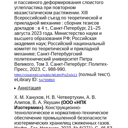
и пассивного деформирования слоистого
углепластика при повторном
квазистатическом растяжении. XIII
Всероссийский съезд по теоретической и
прикладной механике : сборник тезисов
докладов : в 4 т., Санкт-Петербург, 21–25
августа 2023 года. Министерство науки и
высшего образования РФ; Российская
академия наук; Российский национальный
комитет по теоретической и прикладной
механике; Санкт-Петербургский
политехнический университет Петра
Великого. Том 3. Санкт-Петербург: Политех-
Пресс, 2023. С. 988-990.
(полный текст).
https://cloud.mail.ru/public/WLdm/PisZsUx11
eLibrary ID:
54799860
Аннотация
Х. М. Ханухов, Н. В. Четвертухин, А. В.
Алипов, В. А. Якушин
(ООО «НПК
Изотермик»)
. Конструкционно-
технологическое и нормативно-техническое
обеспечение промышленной безопасности
изотермических хранилищ сжиженных газов.