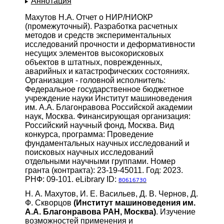
Аннотация
Махутов Н.А. Отчет о НИР/НИОКР
(промежуточный). Разработка расчетных
методов и средств экспериментальных
исследований прочности и деформативности
несущих элементов высокорисковых
объектов в штатных, поврежденных,
аварийных и катастрофических состояниях.
Организация - головной исполнитель:
Федеральное государственное бюджетное
учреждение науки Институт машиноведения
им. А.А. Благонравова Российской академии
наук, Москва. Финансирующая организация:
Российский научный фонд, Москва. Вид
конкурса, программа: Проведение
фундаментальных научных исследований и
поисковых научных исследований
отдельными научными группами. Номер
гранта (контракта): 23-19-45011. Год: 2023.
РНФ: 09-101. eLibrary ID:
80616730
Н. А. Махутов, И. Е. Васильев, Д. В. Чернов, Д.
Ф. Скворцов
(Институт машиноведения им.
А.А. Благонравова РАН, Москва)
. Изучение
возможностей применения и