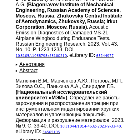
A.G.
(Blagonravov Institute of Mechanical
Engineering, Russian Academy of Sciences,
Moscow, Russia; Zhukovsky Central Institute
of Aerodynamics, Zhukovsky, Russia; Irkut
Corporation, Moscow, Russia)
. Acoustic
Emission Diagnostics of Damaged MS-21
Airplane Wingbox during Endurance Tests.
Russian Engineering Research. 2023. Vol. 43,
No. 10. P. 1223-1233. DOI
. eLibrary ID:
10.3103/s1068798x23100210
65244977
Аннотация
Abstract
Матюнин В.М., Марченков А.Ю., Петрова М.П.,
Зилова О.С., Панькина А.А., Свиридов Г.Б.
(Национальный исследовательский
университет «МЭИ»)
. Определение работы
зарождения и распространения трещин при
инструментальном индентировании хрупких
материалов и упрочняющих покрытий.
Деформация и разрушение материалов. 2023.
№ 9. С. 33-40. DOI:
.
10.31044/1814-4632-2023-9-33-40
eLibrary ID:
54505195