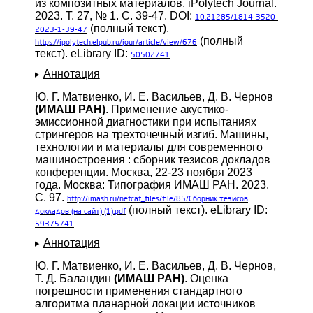
из композитных материалов. iPolytech Journal.
2023. Т. 27, № 1. С. 39-47. DOI:
10.21285/1814-3520-
(полный текст).
2023-1-39-47
(полный
https://ipolytech.elpub.ru/jour/article/view/676
текст). eLibrary ID:
50502741
Аннотация
Ю. Г. Матвиенко, И. Е. Васильев, Д. В. Чернов
(ИМАШ РАН)
. Применение акустико-
эмиссионной диагностики при испытаниях
стрингеров на трехточечный изгиб. Машины,
технологии и материалы для современного
машиностроения : сборник тезисов докладов
конференции. Москва, 22-23 ноября 2023
года. Москва: Типография ИМАШ РАН. 2023.
С. 97.
http://imash.ru/netcat_files/file/85/Сборник
тезисов
(полный текст). eLibrary ID:
докладов (на сайт) (1).pdf
59375741
Аннотация
Ю. Г. Матвиенко, И. Е. Васильев, Д. В. Чернов,
Т. Д. Баландин
(ИМАШ РАН)
. Оценка
погрешности применения стандартного
алгоритма планарной локации источников