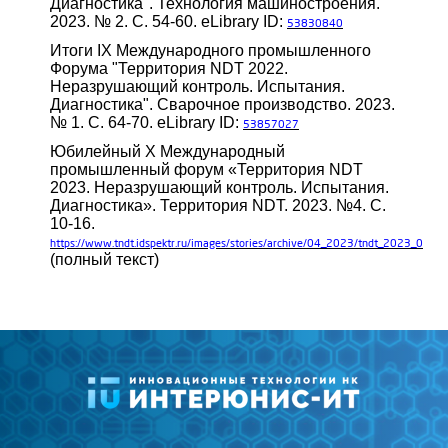
Диагностика". Технология машиностроения.
2023. № 2. С. 54-60. eLibrary ID:
53830840
Итоги IX Международного промышленного
Форума "Территория NDT 2022.
Неразрушающий контроль. Испытания.
Диагностика". Сварочное производство. 2023.
№ 1. С. 64-70. eLibrary ID:
53857027
Юбилейный X Международный
промышленный форум «Территория NDT
2023. Неразрушающий контроль. Испытания.
Диагностика». Территория NDT. 2023. №4. С.
10-16.
https://www.tndt.idspektr.ru/images/stories/archive/04_2023/tndt_2023_04.pdf
(полный текст)