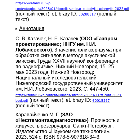
https://werdandi.ru/wp-
content/uploads/2023/01/sbornik_seminar_molodykh_uchenykh_2022.pdf
(полный текст). eLibrary ID:
(полный
50288317
текст)
Аннотация
С. В. Казачек, Н. Е. Казачек
(ООО «Газпром
проектирование»; ННГУ им. Н.И.
Лобачевского)
. Значение фликкер-шума при
обработке сигналов в методе акустической
эмиссии. Труды XXVII научной конференции
по радиофизике, Нижний Новгород, 15–25
мая 2023 года. Нижний Новгород:
Национальный исследовательский
Нижегородский государственный университет
им. Н.И. Лобачевского. 2023. С. 447-450.
https://rf.unn.ru/wp-content/uploads/sites/21/2023/11/rf-conf-2023-
(полный текст). eLibrary ID:
book.pdf
60013297
(полный текст)
Каравайченко М. Г.
(ЗАО
«Нефтемонтаждиагностика»)
. Прочность и
живучесть резервуаров. Санкт-Петербург :
Издательство «Наукоемкие технологии».
2023. 524 с. ISBN 978-5-907618-34-3.