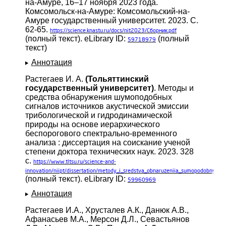
на-Амуре, 16–17 ноября 2023 года.
Комсомольск-на-Амуре: Комсомольский-на-
Амуре государственный университет. 2023. С.
62-65.
https://science.knastu.ru/docs/nit2023/Сборник.pdf
(полный текст). eLibrary ID:
(полный
59718979
текст)
Аннотация
Растегаев И. А.
(Тольяттинский
государственный университет)
. Методы и
средства обнаружения шумоподобных
сигналов источников акустической эмиссии
трибологической и гидродинамической
природы на основе иерархического
беспорогового спектрально-временного
анализа : диссертация на соискание ученой
степени доктора технических наук. 2023. 328
с.
https://www.tltsu.ru/science-and-
innovation/niipt/dissertation/metody_i_sredstva_obnaruzeniia_sumopodobnyx_si
(полный текст). eLibrary ID:
59960969
Аннотация
Растегаев И.А., Хрусталев А.К., Данюк А.В.,
Афанасьев М.А., Мерсон Д.Л., Севастьянов