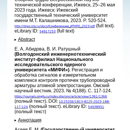
технической конференции, Ижевск, 25–26 мая
2023 года. Ижевск: Ижевский
государственный технический университет
имени М.Т. Калашникова, 2023. P. 520-524.
(full text).
http://itnpo.istu.ru/docs/Конференция_ИТНПО_2023.pdf
eLibrary ID:
(full text)
54917253
Abstract
Е. А. Абидова, В. И. Ратушный
(Волгодонский инженернотехнический
институт-филиал Национального
исследовательского ядерного
университета «МИФИ»)
. Регистрация и
обработка сигналов в измерительном
комплексе контроля протечек трубопроводной
арматуры атомной электростанции. Омский
научный вестник. 2023. № 4(188). С. 117-124.
https://journals.omgtu.ru/index.php/onv/article/view/1361/1366
(полный текст). DOI:
10.25206/1813-8225-2023-188-
(полный текст). eLibrary ID:
117-124
54938951
(полный текст)
Аннотация
Асеев Е. М.
(Государственный университет