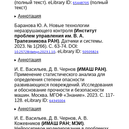
(полный текст). eLibrary ID:
(полный
65448705
текст)
Аннотация
Баранова Ю. А. Новые технологии
неразрушающего контроля
(Институт
проблем управления им. В. А.
Трапезникова РАН)
. Датчики и системы.
2023. № 1(266). С. 63-74. DOI:
. eLibrary ID:
10.25728/datsys.2023.1.10
50505824
Аннотация
И. Е. Васильев, Д. В. Чернов
(ИМАШ РАН)
.
Применение статистического анализа для
определения степени опасности
развивающихся повреждений. Исследования
и обоснование прочности и безопасности
машин. Москва. МГОФ «Знание». 2023. С. 117-
128. eLibrary ID:
64345004
Аннотация
И. Е. Васильев, Д. В. Чернов, А. В.
Кожевников
(ИМАШ РАН; МЭИ)
.
Нейросетевое моделирование в проблемах