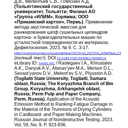
Д.В., Мелентьев С.В., Плюснин А.Д.
(Тольяттинский государственный
университет, Тольятти; Филиал АО
«Группа «ИЛИМ», Коряжма; ООО
«Прикамский картон», Пермь)
. Применение
метода акустической эмиссии для
ранжирования цапф сушильных цилиндров
картоно- и бумагоделательных машин по
усталостной поврежденности их материала.
Дефектоскопия. 2023. № 9. С. 3-17.
https://sciencejournals.ru/issues/defskop/2023/vol_2023/iss_9/DefSkop_23
(полный текст). DOI
.
10.31857/S0130308223090014
eLibrary ID:
/ Rastegaev I.A., Khrustalev
54361342
A.K., Danyuk A.V., Afanas’yev M.A., Merson D.L.,
Sevast’yanov D.V., Melent’ev S.V., Plyusnin A.D.
(Togliatti State University, Togliatti, Samara
oblast, Russia; The Koryazhma Branch of Ilim
Group, Koryazhma, Arkhangelsk oblast,
Russia; Perm Pulp and Paper Company,
Perm, Russia)
. Application of the Acoustic
Emission Method to Ranking Fatigue Damage in
the Material of the Trunnions of Drying Cylinders
in Cardboard- and Paper-Making Machines.
Russian Journal of Nondestructive Testing. 2023.
Vol. 59, No. 9. P. 923-936.