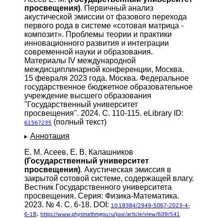
просвещения)
. Первичный анализ
акустической эмиссии от фазового перехода
первого рода в системе «сотовая матрица -
композит». Проблемы теории и практики
инновационного развития и интеграции
современной науки и образования.
Материалы IV международной
междисциплинарной конференции, Москва.
15 февраля 2023 года. Москва. Федеральное
государственное бюджетное образовательное
учреждение высшего образования
"Государственный университет
просвещения". 2024. С. 110-115. eLibrary ID:
(полный текст)
61567235
Аннотация
Е. М. Асеев, Е. В. Калашников
(Государственный университет
просвещения)
. Акустическая эмиссия в
закрытой сотовой системе, содержащей влагу.
Вестник Государственного университета
просвещения. Серия: Физика-Математика.
2023. № 4. С. 6-18. DOI:
10.18384/2949-5067-2023-4-
.
6-18
https://www.physmathmgou.ru/jour/article/view/609/541