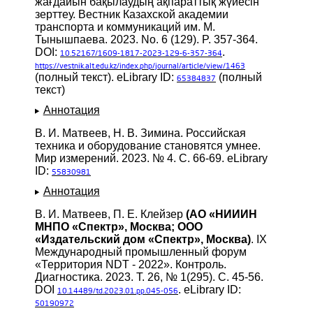
жағдайын бақылаудың ақпараттық жүйесін
зерттеу. Вестник Казахской академии
транспорта и коммуникаций им. М.
Тынышпаева. 2023. No. 6 (129). P. 357-364.
DOI:
.
10.52167/1609-1817-2023-129-6-357-364
https://vestnik.alt.edu.kz/index.php/journal/article/view/1463
(полный текст). eLibrary ID:
(полный
65384837
текст)
Аннотация
В. И. Матвеев, Н. В. Зимина. Российская
техника и оборудование становятся умнее.
Мир измерений. 2023. № 4. С. 66-69. eLibrary
ID:
55830981
Аннотация
В. И. Матвеев, П. Е. Клейзер
(АО «НИИИН
МНПО «Спектр», Москва; ООО
«Издательский дом «Спектр», Москва)
. IX
Международный промышленный форум
«Территория NDT - 2022». Контроль.
Диагностика. 2023. Т. 26, № 1(295). С. 45-56.
DOI
. eLibrary ID:
10.14489/td.2023.01.pp.045-056
50190972