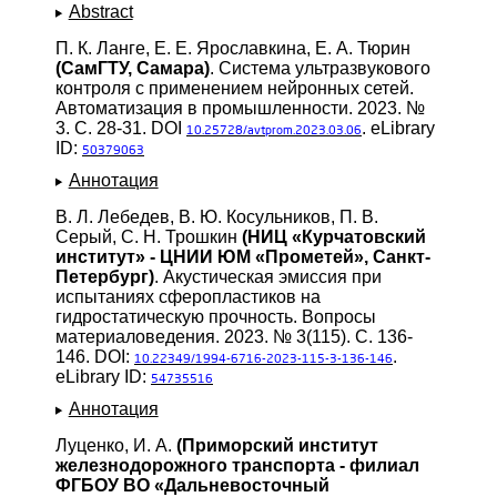
Abstract
П. К. Ланге, Е. Е. Ярославкина, Е. А. Тюрин
(СамГТУ, Самара)
. Система ультразвукового
контроля с применением нейронных сетей.
Автоматизация в промышленности. 2023. №
3. С. 28-31. DOI
. eLibrary
10.25728/avtprom.2023.03.06
ID:
50379063
Аннотация
В. Л. Лебедев, В. Ю. Косульников, П. В.
Серый, С. Н. Трошкин
(НИЦ «Курчатовский
институт» - ЦНИИ ЮМ «Прометей», Санкт-
Петербург)
. Акустическая эмиссия при
испытаниях сферопластиков на
гидростатическую прочность. Вопросы
материаловедения. 2023. № 3(115). С. 136-
146. DOI:
.
10.22349/1994-6716-2023-115-3-136-146
eLibrary ID:
54735516
Аннотация
Луценко, И. А.
(Приморский институт
железнодорожного транспорта - филиал
ФГБОУ ВО «Дальневосточный