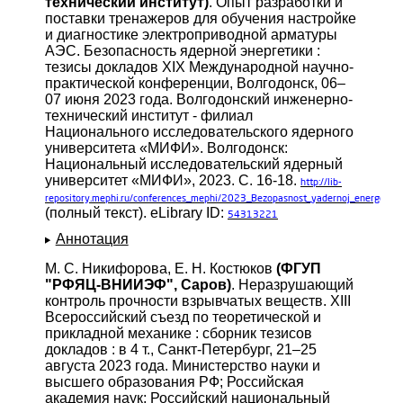
технический институт)
. Опыт разработки и
поставки тренажеров для обучения настройке
и диагностике электроприводной арматуры
АЭС. Безопасность ядерной энергетики :
тезисы докладов XIX Международной научно-
практической конференции, Волгодонск, 06–
07 июня 2023 года. Волгодонский инженерно-
технический институт - филиал
Национального исследовательского ядерного
университета «МИФИ». Волгодонск:
Национальный исследовательский ядерный
университет «МИФИ», 2023. С. 16-18.
http://lib-
repository.mephi.ru/conferences_mephi/2023_Bezopasnost_yadernoj_energetiki.
(полный текст). eLibrary ID:
54313221
Аннотация
М. С. Никифорова, Е. Н. Костюков
(ФГУП
"РФЯЦ-ВНИИЭФ", Саров)
. Неразрушающий
контроль прочности взрывчатых веществ. XIII
Всероссийский съезд по теоретической и
прикладной механике : сборник тезисов
докладов : в 4 т., Санкт-Петербург, 21–25
августа 2023 года. Министерство науки и
высшего образования РФ; Российская
академия наук; Российский национальный