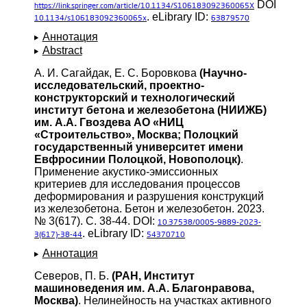
DOI
https://link.springer.com/article/10.1134/S106183092360065X
. eLibrary ID:
10.1134/s106183092360065x
63879570
Аннотация
Abstract
А. И. Сагайдак, Е. С. Боровкова
(Научно-
исследовательский, проектно-
конструкторский и технологический
институт бетона и железобетона (НИИЖБ)
им. А.А. Гвоздева АО «НИЦ
«Строительство», Москва; Полоцкий
государственный университет имени
Евфросинии Полоцкой, Новополоцк)
.
Применение акустико-эмиссионных
критериев для исследования процессов
деформирования и разрушения конструкций
из железобетона. Бетон и железобетон. 2023.
№ 3(617). С. 38-44. DOI:
10.37538/0005-9889-2023-
. eLibrary ID:
3(617)-38-44
54370710
Аннотация
Северов, П. Б.
(РАН, Институт
машиноведения им. А.А. Благонравова,
Москва)
. Нелинейность на участках активного