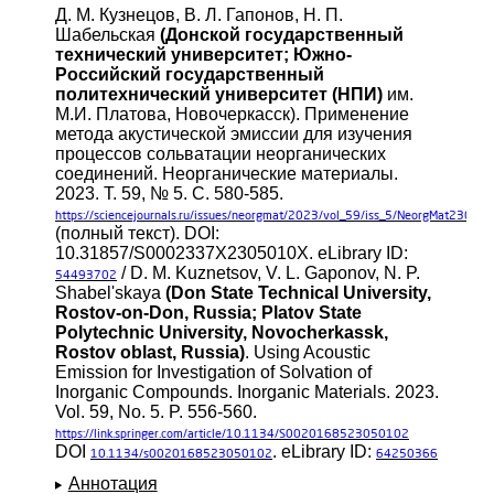
Д. М. Кузнецов, В. Л. Гапонов, Н. П.
Шабельская
(Донской государственный
технический университет; Южно-
Российский государственный
политехнический университет (НПИ)
им.
М.И. Платова, Новочеркасск). Применение
метода акустической эмиссии для изучения
процессов сольватации неорганических
соединений. Неорганические материалы.
2023. Т. 59, № 5. С. 580-585.
https://sciencejournals.ru/issues/neorgmat/2023/vol_59/iss_5/NeorgMat230
(полный текст). DOI:
10.31857/S0002337X2305010X. eLibrary ID:
/ D. M. Kuznetsov, V. L. Gaponov, N. P.
54493702
Shabel'skaya
(Don State Technical University,
Rostov-on-Don, Russia; Platov State
Polytechnic University, Novocherkassk,
Rostov oblast, Russia)
. Using Acoustic
Emission for Investigation of Solvation of
Inorganic Compounds. Inorganic Materials. 2023.
Vol. 59, No. 5. P. 556-560.
https://link.springer.com/article/10.1134/S0020168523050102
DOI
. eLibrary ID:
10.1134/s0020168523050102
64250366
Аннотация