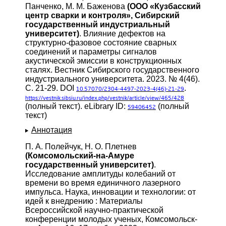
Панченко, М. М. Баженова
(ООО «Кузбасский
центр сварки и контроля», Сибирский
государственный индустриальный
университет)
. Влияние дефектов на
структурно-фазовое состояние сварных
соединений и параметры сигналов
акустической эмиссии в конструкционных
сталях. Вестник Сибирского государственного
индустриального университета. 2023. № 4(46).
С. 21-29. DOI
.
10.57070/2304-4497-2023-4(46)-21-29
https://vestnik.sibsiu.ru/index.php/vestnik/article/view/465/428
(полный текст). eLibrary ID:
(полный
59406452
текст)
Аннотация
П. А. Полейчук, Н. О. Плетнев
(Комсомольский-на-Амуре
государственный университет)
.
Исследование амплитуды колебаний от
времени во время единичного лазерного
импульса. Наука, инновации и технологии: от
идей к внедрению : Материалы
Всероссийской научно-практической
конференции молодых ученых, Комсомольск-