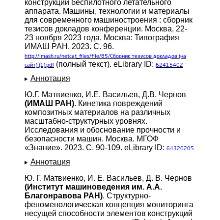
конструкции беспилотного летательного
аппарата. Машины, технологии и материалы
для современного машиностроения : сборник
тезисов докладов конференции. Москва, 22-
23 ноября 2023 года. Москва: Типография
ИМАШ РАН. 2023. С. 96.
http://imash.ru/netcat_files/file/85/Сборник
тезисов докладов (на
(полный текст). eLibrary ID:
сайт) (1).pdf
62415402
Аннотация
Ю.Г. Матвиенко, И.Е. Васильев, Д.В. Чернов
(ИМАШ РАН)
. Кинетика повреждений
композитных материалов на различных
масштабно-структурных уровнях.
Исследования и обоснование прочности и
безопасности машин. Москва. МГОФ
«Знание». 2023. С. 90-109. eLibrary ID:
64320205
Аннотация
Ю. Г. Матвиенко, И. Е. Васильев, Д. В. Чернов
(Институт машиноведения им. А.А.
Благонравова РАН)
. Структурно-
феноменологическая концепция мониторинга
несущей способности элементов конструкций