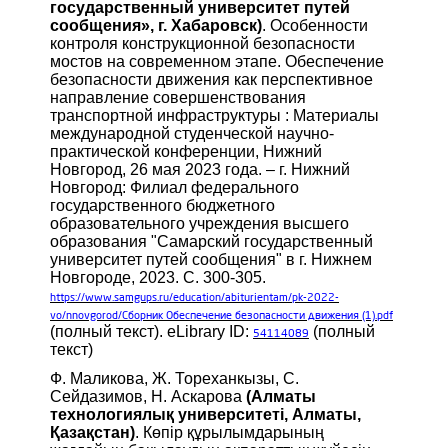
государственный университет путей
сообщения», г. Хабаровск)
. Особенности
контроля конструкционной безопасности
мостов на современном этапе. Обеспечение
безопасности движения как перспективное
направление совершенствования
транспортной инфраструктуры : Материалы
международной студенческой научно-
практической конференции, Нижний
Новгород, 26 мая 2023 года. – г. Нижний
Новгород: Филиал федерального
государственного бюджетного
образовательного учреждения высшего
образования "Самарский государственный
университет путей сообщения" в г. Нижнем
Новгороде, 2023. С. 300-305.
https://www.samgups.ru/education/abiturientam/pk-2022-
vo/nnovgorod/Сборник
Обеспечение безопасности движения (1).pdf
(полный текст). eLibrary ID:
(полный
54114089
текст)
Ф. Маликова, Ж. Тореханкызы, С.
Сейдазимов, Н. Аскарова
(Алматы
технологиялық университеті, Алматы,
Қазақстан)
. Көпір құрылымдарының