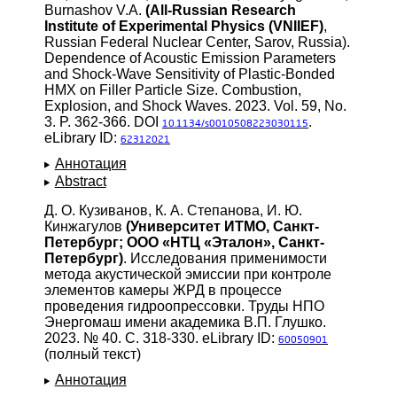
Burnashov V.A.
(All-Russian Research
Institute of Experimental Physics (VNIIEF)
,
Russian Federal Nuclear Center, Sarov, Russia).
Dependence of Acoustic Emission Parameters
and Shock-Wave Sensitivity of Plastic-Bonded
HMX on Filler Particle Size. Combustion,
Explosion, and Shock Waves. 2023. Vol. 59, No.
3. P. 362-366. DOI
.
10.1134/s0010508223030115
eLibrary ID:
62312021
Аннотация
Abstract
Д. О. Кузиванов, К. А. Степанова, И. Ю.
Кинжагулов
(Университет ИТМО, Санкт-
Петербург; ООО «НТЦ «Эталон», Санкт-
Петербург)
. Исследования применимости
метода акустической эмиссии при контроле
элементов камеры ЖРД в процессе
проведения гидроопрессовки. Труды НПО
Энергомаш имени академика В.П. Глушко.
2023. № 40. С. 318-330. eLibrary ID:
60050901
(полный текст)
Аннотация