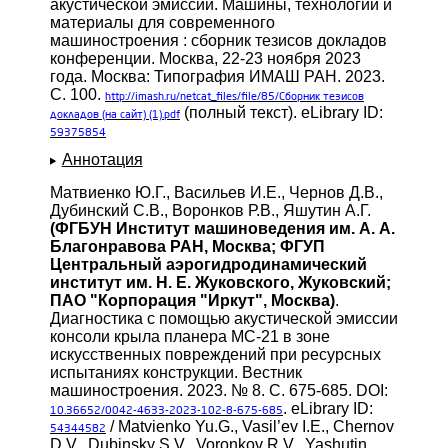
акустической эмиссии. Машины, технологии и
материалы для современного
машиностроения : сборник тезисов докладов
конференции. Москва, 22-23 ноября 2023
года. Москва: Типография ИМАШ РАН. 2023.
С. 100.
http://imash.ru/netcat_files/file/85/Сборник
тезисов
(полный текст). eLibrary ID:
докладов (на сайт) (1).pdf
59375854
Аннотация
Матвиенко Ю.Г., Васильев И.Е., Чернов Д.В.,
Дубинский С.В., Воронков Р.В., Яшутин А.Г.
(ФГБУН Институт машиноведения им. А. А.
Благонравова РАН, Москва; ФГУП
Центральный аэрогидродинамический
институт им. Н. Е. Жуковского, Жуковский;
ПАО "Корпорация "Иркут", Москва)
.
Диагностика с помощью акустической эмиссии
консоли крыла планера МС-21 в зоне
искусственных повреждений при ресурсных
испытаниях конструкции. Вестник
машиностроения. 2023. № 8. С. 675-685. DOI:
. eLibrary ID:
10.36652/0042-4633-2023-102-8-675-685
/ Matvienko Yu.G., Vasil’ev I.E., Chernov
54344582
D.V., Dubinsky S.V., Voronkov R.V., Yashutin