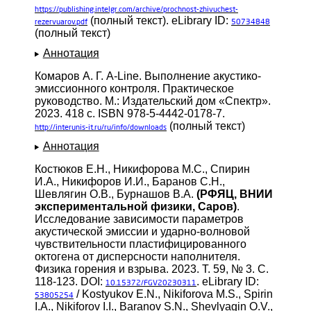
https://publishing.intelgr.com/archive/prochnost-zhivuchest-
(полный текст). eLibrary ID:
rezervuarov.pdf
50734848
(полный текст)
Аннотация
Комаров А. Г. A-Line. Выполнение акустико-
эмиссионного контроля. Практическое
руководство. М.: Издательский дом «Спектр».
2023. 418 с. ISBN 978-5-4442-0178-7.
(полный текст)
http://interunis-it.ru/ru/info/downloads
Аннотация
Костюков Е.Н., Никифорова М.С., Спирин
И.А., Никифоров И.И., Баранов С.Н.,
Шевлягин О.В., Бурнашов В.А.
(РФЯЦ, ВНИИ
экспериментальной физики, Саров)
.
Исследование зависимости параметров
акустической эмиссии и ударно-волновой
чувствительности пластифицированного
октогена от дисперсности наполнителя.
Физика горения и взрыва. 2023. Т. 59, № 3. С.
118-123. DOI:
. eLibrary ID:
10.15372/FGV20230311
/ Kostyukov E.N., Nikiforova M.S., Spirin
53805254
I.A., Nikiforov I.I., Baranov S.N., Shevlyagin O.V.,