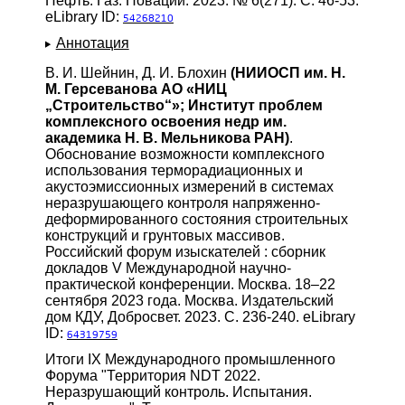
Нефть. Газ. Новации. 2023. № 6(271). С. 46-53.
eLibrary ID:
54268210
Аннотация
В. И. Шейнин, Д. И. Блохин
(НИИОСП им. Н.
М. Герсеванова АО «НИЦ
„Строительство“»; Институт проблем
комплексного освоения недр им.
академика Н. В. Мельникова РАН)
.
Обоснование возможности комплексного
использования терморадиационных и
акустоэмиссионных измерений в системах
неразрушающего контроля напряженно-
деформированного состояния строительных
конструкций и грунтовых массивов.
Российский форум изыскателей : сборник
докладов V Международной научно-
практической конференции. Москва. 18–22
сентября 2023 года. Москва. Издательский
дом КДУ, Добросвет. 2023. С. 236-240. eLibrary
ID:
64319759
Итоги IX Международного промышленного
Форума "Территория NDT 2022.
Неразрушающий контроль. Испытания.