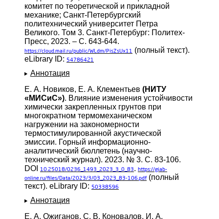
комитет по теоретической и прикладной
механике; Санкт-Петербургский
политехнический университет Петра
Великого. Том 3. Санкт-Петербург: Политех-
Пресс, 2023. – С. 643-644.
(полный текст).
https://cloud.mail.ru/public/WLdm/PisZsUx11
eLibrary ID:
54786421
Аннотация
Е. А. Новиков, Е. А. Клементьев
(НИТУ
«МИСиС»)
. Влияние изменения устойчивости
химически закрепленных грунтов при
многократном термомеханическом
нагружении на закономерности
термостимулированной акустической
эмиссии. Горный информационно-
аналитический бюллетень (научно-
технический журнал). 2023. № 3. С. 83-106.
DOI
.
10.25018/0236_1493_2023_3_0_83
https://giab-
(полный
online.ru/files/Data/2023/3/03_2023_83-106.pdf
текст). eLibrary ID:
50338596
Аннотация
Е. А. Ожиганов, С. В. Коновалов, И. А.