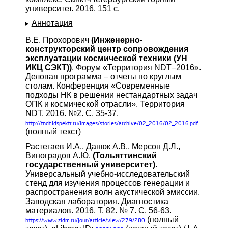
университет. 2016. 151 с.
Аннотация
В.Е. Прохорович
(Инженерно-
конструкторский центр сопровождения
эксплуатации космической техники (УН
ИКЦ СЭКТ))
. Форум «Территория NDT–2016».
Деловая программа – отчеты по круглым
столам. Конференция «Современные
подходы НК в решении нестандартных задач
ОПК и космической отрасли». Территория
NDT. 2016. №2. С. 35-37.
http://tndt.idspektr.ru/images/stories/archive/02_2016/02_2016.pdf
(полный текст)
Растегаев И.А., Данюк А.В., Мерсон Д.Л.,
Виноградов А.Ю.
(Тольяттинский
государственный университет)
.
Универсальный учебно-исследовательский
стенд для изучения процессов генерации и
распространения волн акустической эмиссии.
Заводская лаборатория. Диагностика
материалов. 2016. Т. 82. № 7. С. 56-63.
(полный
https://www.zldm.ru/jour/article/view/279/280