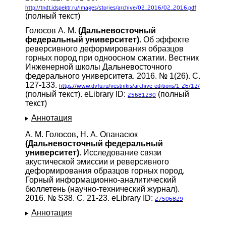
http://tndt.idspektr.ru/images/stories/archive/02_2016/02_2016.pdf
(полный текст)
Голосов А. М.
(Дальневосточный
федеральный университет)
. Об эффекте
реверсивного деформирования образцов
горных пород при одноосном сжатии. Вестник
Инженерной школы Дальневосточного
федерального университета. 2016. № 1(26). С.
127-133.
https://www.dvfu.ru/vestnikis/archive-editions/1-26/12/
(полный текст). eLibrary ID:
(полный
25681230
текст)
Аннотация
А. М. Голосов, Н. А. Опанасюк
(Дальневосточный федеральный
университет)
. Исследование связи
акустической эмиссии и реверсивного
деформирования образцов горных пород.
Горный информационно-аналитический
бюллетень (научно-технический журнал).
2016. № S38. С. 21-23. eLibrary ID:
27506829
Аннотация