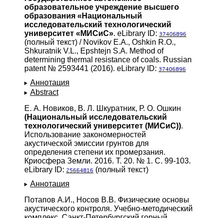
образовательное учреждение высшего
образования «Национальный
исследовательский технологический
университет «МИСиС»
. eLibrary ID:
37406896
(полный текст) / Novikov E.A., Oshkin R.O.,
Shkuratnik V.L., Epshtejn S.A. Method of
determining thermal resistance of coals. Russian
patent № 2593441 (2016). eLibrary ID:
37406896
Аннотация
Abstract
Е. А. Новиков, В. Л. Шкуратник, Р. О. Ошкин
(Национальный исследовательский
технологический университет (МИСиС))
.
Использование закономерностей
акустической эмиссии грунтов для
определения степени их промерзания.
Криосфера Земли. 2016. Т. 20. № 1. С. 99-103.
eLibrary ID:
(полный текст)
25664816
Аннотация
Потапов А.И., Носов В.В. Физические основы
акустического контроля. Учебно-методический
комплекс. Санкт-Петербургский горный