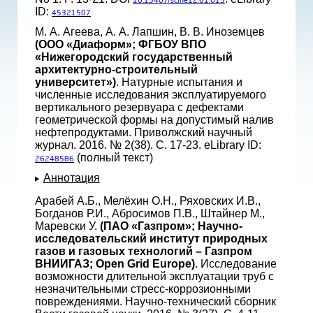
10.15407/scine12.01.013
ID:
45321507
М. А. Агеева, А. А. Лапшин, В. В. Иноземцев
(ООО «Диаформ»; ФГБОУ ВПО
«Нижегородский государственный
архитектурно-строительный
университет»)
. Натурные испытания и
численные исследования эксплуатируемого
вертикального резервуара с дефектами
геометрической формы на допустимый налив
нефтепродуктами. Приволжский научный
журнал. 2016. № 2(38). С. 17-23. eLibrary ID:
(полный текст)
26248586
Аннотация
Арабей А.Б., Мелёхин О.Н., Ряховских И.В.,
Богданов Р.И., Абросимов П.В., Штайнер М.,
Маревски У.
(ПАО «Газпром»; Научно-
исследовательский институт природных
газов и газовых технологий – Газпром
ВНИИГАЗ; Open Grid Europe)
. Исследование
возможности длительной эксплуатации труб с
незначительными стресс-коррозионными
повреждениями. Научно-технический сборник