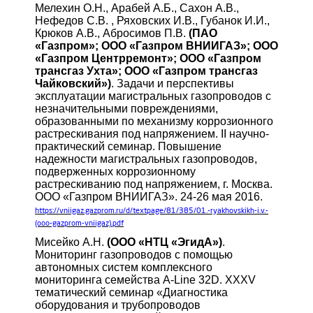
Мелехин О.Н., Арабей А.Б., Сахон А.В.,
Нефедов С.В. , Ряховских И.В., Губанок И.И.,
Крюков А.В., Абросимов П.В.
(ПАО
«Газпром»; ООО «Газпром ВНИИГАЗ»; ООО
«Газпром Центрремонт»; ООО «Газпром
трансгаз Ухта»; ООО «Газпром трансгаз
Чайковский»)
. Задачи и перспективы
эксплуатации магистральных газопроводов с
незначительными повреждениями,
образованными по механизму коррозионного
растрескивания под напряжением. II научно-
практический семинар. Повышение
надежности магистральных газопроводов,
подверженных коррозионному
растрескиванию под напряжением, г. Москва.
ООО «Газпром ВНИИГАЗ». 24-26 мая 2016.
https://vniigaz.gazprom.ru/d/textpage/81/385/01.-ryakhovskikh-i.v.-
(ooo-gazprom-vniigaz).pdf
Мисейко А.Н.
(ООО «НТЦ «ЭгидА»)
.
Мониторинг газопроводов с помощью
автономных систем комплексного
мониторинга семейства A-Line 32D. XXXV
тематический семинар «Диагностика
оборудования и трубопроводов