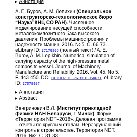
Аннотация
А. Е. Буров, А. М. Лепихин
(Специальное
конструкторско-технологическое бюро
“Наука”КНЦ СО РАН)
. Численное
моделирование несущей способности
металлокомпозитного бака высокого
давления. Проблемы машиностроения и
надежности машин. 2016. № 5. С. 66-73.
eLibrary ID:
(полный текст) / A. E.
27178560
Burov, A. M. Lepikhin. Numerical simulation of
carrying capacity of the high-pressure metal
composite vessel. Journal of Machinery
Manufacture and Reliability. 2016. Vol. 45. No 5.
P. 443-450. DOI
. eLibrary
10.3103/S1052618816050071
ID:
27579867
Аннотация
Abstract
Венгринович В.Л.
(Институт прикладной
физики НАН Беларуси, г. Минск)
. Форум
«Территория NDT–2016». Деловая программа
– отчеты по круглым столам. Неразрушающий
контроль в строительстве. Территория NDT.
2016. №2. С. 31-33.