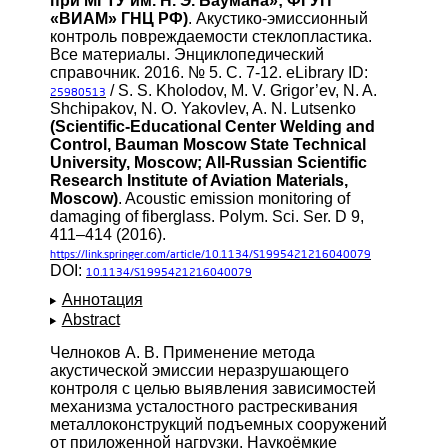
при МГТУ им. Н. Э. Баумана»; ФГУП
«ВИАМ» ГНЦ РФ)
. Акустико-эмиссионный
контроль повреждаемости стеклопластика.
Все материалы. Энциклопедический
справочник. 2016. № 5. С. 7-12. eLibrary ID:
/ S. S. Kholodov, M. V. Grigor’ev, N. A.
25980513
Shchipakov, N. O. Yakovlev, A. N. Lutsenko
(Scientific-Educational Center Welding and
Control, Bauman Moscow State Technical
University, Moscow; All-Russian Scientific
Research Institute of Aviation Materials,
Moscow)
. Acoustic emission monitoring of
damaging of fiberglass. Polym. Sci. Ser. D 9,
411–414 (2016).
https://link.springer.com/article/10.1134/S1995421216040079
DOI:
10.1134/S1995421216040079
Аннотация
Abstract
Челноков А. В. Применение метода
акустической эмиссии неразрушающего
контроля с целью выявления зависимостей
механизма усталостного растрескивания
металлоконструкций подъемных сооружений
от приложенной нагрузки. Наукоёмкие