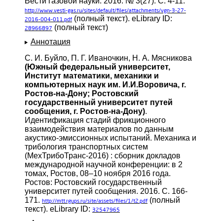
Вести газовой науки. 2016. № 3(27). С. 4-11.
http://www.vesti-gas.ru/sites/default/files/attachments/vgn-3-27-
(полный текст). eLibrary ID:
2016-004-011.pdf
(полный текст)
28966897
Аннотация
С. И. Буйло, П. Г. Иваночкин, Н. А. Мясникова
(Южный федеральный университет,
Институт математики, механики и
компьютерных наук им. И.И.Воровича, г.
Ростов-на-Дону; Ростовский
государственный университет путей
сообщения, г. Ростов-на-Дону)
.
Идентификация стадий фрикционного
взаимодействия материалов по данным
акустико-эмиссионных испытаний. Механика и
трибология транспортных систем
(МехТрибоТранс-2016) : сборник докладов
международной научной конференции: в 2
томах, Ростов, 08–10 ноября 2016 года.
Ростов: Ростовский государственный
университет путей сообщения. 2016. С. 166-
171.
(полный
http://mtt.rgups.ru/site/assets/files/1/t2.pdf
текст). eLibrary ID:
32547965