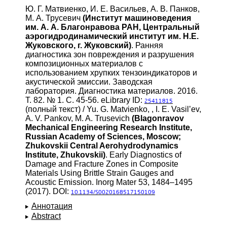
Ю. Г. Матвиенко, И. Е. Васильев, А. В. Панков,
М. А. Трусевич
(Институт машиноведения
им. А. А. Благонравова РАН, Центральный
аэрогидродинамический институт им. Н.Е.
Жуковского, г. Жуковский)
. Ранняя
диагностика зон повреждения и разрушения
композиционных материалов с
использованием хрупких тензоиндикаторов и
акустической эмиссии. Заводская
лаборатория. Диагностика материалов. 2016.
Т. 82. № 1. С. 45-56. eLibrary ID:
25411815
(полный текст) / Yu. G. Matvienko, , I. E. Vasil’ev,
A. V. Pankov, M. A. Trusevich
(Blagonravov
Mechanical Engineering Research Institute,
Russian Academy of Sciences, Moscow;
Zhukovskii Central Aerohydrodynamics
Institute, Zhukovskii)
. Early Diagnostics of
Damage and Fracture Zones in Composite
Materials Using Brittle Strain Gauges and
Acoustic Emission. Inorg Mater 53, 1484–1495
(2017). DOI:
10.1134/S0020168517150109
Аннотация
Abstract