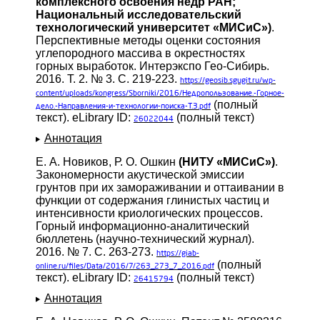
комплексного освоения недр РАН;
Национальный исследовательский
технологический университет «МИСиС»)
.
Перспективные методы оценки состояния
углепородного массива в окрестностях
горных выработок. Интерэкспо Гео-Сибирь.
2016. Т. 2. № 3. С. 219-223.
https://geosib.sgugit.ru/wp-
content/uploads/kongress/Sborniki/2016/Недропользование.-Горное-
(полный
дело.-Направления-и-технологии-поиска-Т.3.pdf
текст). eLibrary ID:
(полный текст)
26022044
Аннотация
Е. А. Новиков, Р. О. Ошкин
(НИТУ «МИСиС»)
.
Закономерности акустической эмиссии
грунтов при их замораживании и оттаивании в
функции от содержания глинистых частиц и
интенсивности криологических процессов.
Горный информационно-аналитический
бюллетень (научно-технический журнал).
2016. № 7. С. 263-273.
https://giab-
(полный
online.ru/files/Data/2016/7/263_273_7_2016.pdf
текст). eLibrary ID:
(полный текст)
26415794
Аннотация