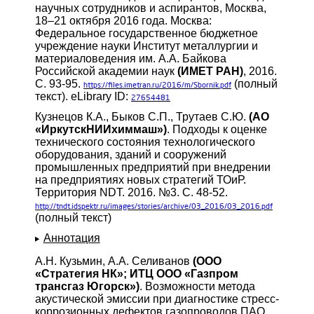
научных сотрудников и аспирантов, Москва,
18–21 октября 2016 года. Москва:
Федеральное государственное бюджетное
учреждение науки Институт металлургии и
материаловедения им. А.А. Байкова
Российской академии наук
(ИМЕТ РАН)
, 2016.
С. 93-95.
(полный
https://files.imetran.ru/2016/m/Sbornik.pdf
текст). eLibrary ID:
27654481
Кузнецов К.А., Быков С.П., Трутаев С.Ю.
(АО
«ИркутскНИИхиммаш»)
. Подходы к оценке
технического состояния технологического
оборудования, зданий и сооружений
промышленных предприятий при внедрении
на предприятиях новых стратегий ТОиР.
Территория NDT. 2016. №3. С. 48-52.
http://tndt.idspektr.ru/images/stories/archive/03_2016/03_2016.pdf
(полный текст)
Аннотация
А.Н. Кузьмин, А.А. Селиванов
(ООО
«Стратегия НК»; ИТЦ ООО «Газпром
трансгаз Югорск»)
. Возможности метода
акустической эмиссии при диагностике стресс-
коррозионных дефектов газопроводов ПАО