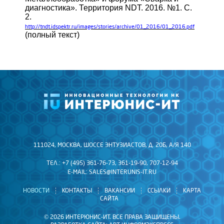
диагностика». Территория NDT. 2016. №1. С.
2.
http://tndt.idspektr.ru/images/stories/archive/01_2016/01_2016.pdf
(полный текст)
111024, МОСКВА, ШОССЕ ЭНТУЗИАСТОВ, Д. 20Б, А/Я 140
ТЕЛ.: +7 (495) 361-76-73, 361-19-90, 707-12-94
E-MAIL:
SALES@INTERUNIS-IT.RU
НОВОСТИ
КОНТАКТЫ
ВАКАНСИИ
ССЫЛКИ
КАРТА
САЙТА
© 2026 ИНТЕРЮНИС-ИТ. ВСЕ ПРАВА ЗАЩИЩЕНЫ.