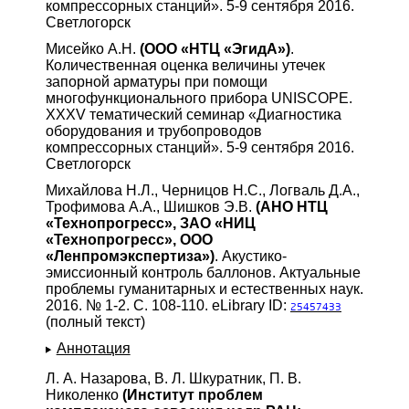
компрессорных станций». 5-9 сентября 2016.
Светлогорск
Мисейко А.Н.
(ООО «НТЦ «ЭгидА»)
.
Количественная оценка величины утечек
запорной арматуры при помощи
многофункционального прибора UNISCOPE.
XXXV тематический семинар «Диагностика
оборудования и трубопроводов
компрессорных станций». 5-9 сентября 2016.
Светлогорск
Михайлова Н.Л., Черницов Н.С., Логваль Д.А.,
Трофимова А.А., Шишков Э.В.
(АНО НТЦ
«Технопрогресс», ЗАО «НИЦ
«Технопрогресс», ООО
«Ленпромэкспертиза»)
. Акустико-
эмиссионный контроль баллонов. Актуальные
проблемы гуманитарных и естественных наук.
2016. № 1-2. С. 108-110. eLibrary ID:
25457433
(полный текст)
Аннотация
Л. А. Назарова, В. Л. Шкуратник, П. В.
Николенко
(Институт проблем