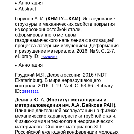
Аннотация
Abstract
Горунов А. И.
(КНИТУ—КАИ)
. Исследование
структуры и механических свойств покрытия
из коррозионностойкой стали,
сформированного методом
газодинамического напыления с активацией
процесса лазерным излучением. Деформация
и разрушение материалов. 2016. № 9. С. 2-7.
eLibrary ID:
26690567
Аннотация
Грудский М.Я. Дефектоскопия 2016 / NDT
Ekaterinburg. В мире неразрушающего
контроля. 2016. Т. 19. № 4. С. 63-66. eLibrary
ID:
28868111
Демина Ю. А.
(Институт металлургии и
материаловедения им. А.А. Байкова РАН)
.
Влияние длительной эксплуатации на физико-
механические характеристики трубной стали.
Физико-химия и технология неорганических
материалов : Сборник материалов XIII
Российской ежегодной конференции молодых