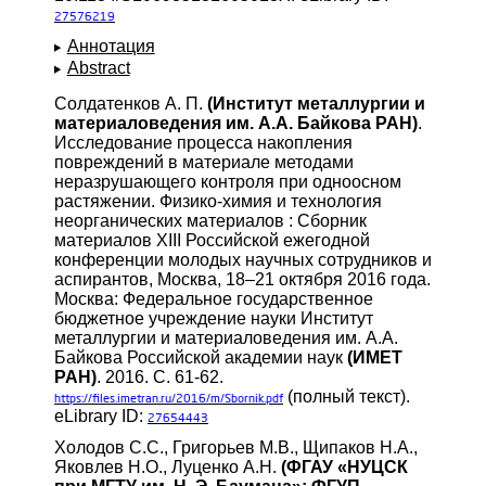
27576219
Аннотация
Abstract
Солдатенков А. П.
(Институт металлургии и
материаловедения им. А.А. Байкова РАН)
.
Исследование процесса накопления
повреждений в материале методами
неразрушающего контроля при одноосном
растяжении. Физико-химия и технология
неорганических материалов : Сборник
материалов XIII Российской ежегодной
конференции молодых научных сотрудников и
аспирантов, Москва, 18–21 октября 2016 года.
Москва: Федеральное государственное
бюджетное учреждение науки Институт
металлургии и материаловедения им. А.А.
Байкова Российской академии наук
(ИМЕТ
РАН)
. 2016. С. 61-62.
(полный текст).
https://files.imetran.ru/2016/m/Sbornik.pdf
eLibrary ID:
27654443
Холодов С.С., Григорьев М.В., Щипаков Н.А.,
Яковлев Н.О., Луценко А.Н.
(ФГАУ «НУЦСК