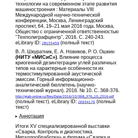
технологии на современном этапе развития
машиностроения : Материалы VIII
Международной научно-технической
конференции, Москва, Ленинградский
проспект, 64, 19–21 мая 2016 года. Москва,
Общество с ограниченной ответственностью
"Техполиграфцентр", 2016. С. 240-243.
eLibrary ID:
(полный текст)
28155459
В. Л. Шкуратник, Е. А. Новиков, Р. О. Ошкин
(НИТУ «МИСиС»)
. Влияние процесса
криогенной дезинтеграции углей различных
типов на характерные особенности их
термостимулированной акустической
эмиссии. Горный информационно-
аналитический бюллетень (научно-
технический журнал). 2016. № 10. С. 368-376.
http://giab-online.ru/files/Data/2016/10/368_376_10_2016.pdf
(полный текст). eLibrary ID:
(полный
26934176
текст)
Аннотация
Итоги XV специализированной выставки
«Сварка. Контроль и диагностика.
Металлообработка» и форума «Сварка и