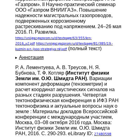
«Газпром». II Научно-практический семинар
ООО «Газпром ВНИИГАЗ». Повышение
надежности магистральных газопроводов,
подверженных коррозионному
растрескиванию под напряжением. 24–26 мая
2016. П. Развилка.
https://vniigaz.gazprom.ru/d/textpage/63/355/krn-
2016_v2.pdf
https://vniigaz.gazprom.ru/d/textpage/81/385/19.-
(полный текст)
kuzmin-a.n.-(ooo-strategiya-nk).pdf
Аннотация
Р. А. Лементуева, А. В. Треусов, Н. Я.
Бубнова, Т. Ф. Котляр
(Институт физики
Земли им. О.Ю. Шмидта РАН)
. Вариации
компонент деформации (тензометрии) и
расчет координат акустических сигналов на
разных стадиях разрушения. Четвертая
тектонофизическая конференция в ИФЗ РАН
тектонофизика и актуальные вопросы наук о
земле : Материалы докладов Всероссийской
конференции с международным участием,
Москва, 03–08 октября 2016 года. Москва:
Институт физики Земли им. О.Ю. Шмидта
РАН, 2016. С. 290-293. eLibrary ID:
27480598