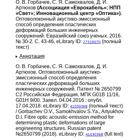
О. В. Горбачев, С. Я. Самохвалов, Д. И.
Артюхов
(Ассоциация «Еврокабель»; НПП
«Свет»; Инновационный центр «Оптика»)
.
Оптоволоконный акустико-эмиссионный
способ определения пластических
деформаций больших инженерных
сооружений. Евразийский союз ученых. 2016.
№ 30-2. С. 43-46. eLibrary ID:
(полный
27316070
текст)
Аннотация
О. В. Горбачев, С. Я. Самохвалов, Д. И.
Артюхов. Оптоволоконный акустико-
эмиссионный способ определения
пластических деформаций больших
инженерных сооружений. Патент № 2650799
C2 Российская Федерация, МПК G01B 11/16,
G01H 9/00. Заявл. 04.04.2016 : опубл.
17.04.2018. eLibrary ID:
(полный текст)
41030368
/ Gorbachev O.V., Samokhvalov S.Ya., Artyukhov
D.I. Fibre optic acoustic-emission method for
determining plastic deformations of large
engineering structures. Russian patent
№2650799 (2018). eLibrary ID:
(full text)
41030368