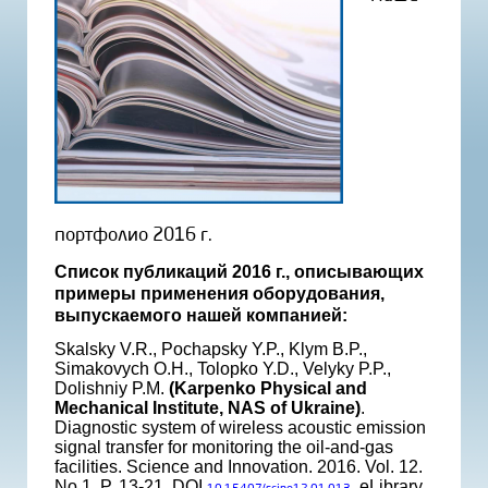
портфолио 2016 г.
Список публикаций 2016 г., описывающих
примеры применения оборудования,
выпускаемого нашей компанией:
Skalsky V.R., Pochapsky Y.P., Klym B.P.,
Simakovych O.H., Tolopko Y.D., Velyky P.P.,
Dolishniy P.M.
(Karpenko Physical and
Mechanical Institute, NAS of Ukraine)
.
Diagnostic system of wireless acoustic emission
signal transfer for monitoring the oil-and-gas
facilities. Science and Innovation. 2016. Vol. 12.
No 1. P. 13-21. DOI
. eLibrary