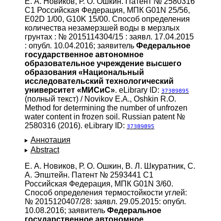
Е. А. Новиков, Р. О. Ошкин. Патент № 2580316
C1 Российская Федерация, МПК G01N 25/56,
E02D 1/00, G10K 15/00. Способ определения
количества незамерзшей воды в мерзлых
грунтах : № 2015114304/15 : заявл. 17.04.2015
: опубл. 10.04.2016; заявитель
Федеральное
государственное автономное
образовательное учреждение высшего
образования «Национальный
исследовательский технологический
университет «МИСиС»
. eLibrary ID:
37389895
(полный текст) / Novikov E.A., Oshkin R.O.
Method for determining the number of unfrozen
water content in frozen soil. Russian patent №
2580316 (2016). eLibrary ID:
37389895
Аннотация
Abstract
Е. А. Новиков, Р. О. Ошкин, В. Л. Шкуратник, С.
А. Эпштейн. Патент № 2593441 C1
Российская Федерация, МПК G01N 3/60.
Способ определения термостойкости углей:
№ 2015120407/28: заявл. 29.05.2015: опубл.
10.08.2016; заявитель
Федеральное
государственное автономное