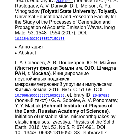
текст). eLibrary ID:
(полный текст) / I. A.
26681862
Rastegaev, A. V. Danyuk, D. L. Merson, A. Yu.
Vinogradov
(Tolyatti State University, Tolyatti)
.
Universal Educational and Research Facility for
the Study of the Processes of Generation and
Propagation of Acoustic Emission Waves. Inorg
Mater 53, 1548–1554 (2017). DOI:
10.1134/S0020168517150158
Аннотация
Abstract
Г. А. Соболев, А. В. Пономарев, Ю. Я. Майбук
(Институт физики Земли им. О.Ю. Шмидта
РАН, г. Москва)
. Инициирование
неустойчивых подвижек –
микроземлетрясений упругими импульсами.
Физика Земли. 2016. № 5. С. 51-69. DOI
. eLibrary ID:
10.7868/S0002333716050136
26497695
(полный текст) / G. A. Sobolev, A. V. Ponomarev,
Y. Y. Maibuk
(Schmidt Institute of Physics of
the Earth, Russian Academy of Sciences)
.
Initiation of unstable slips–microearthquakes by
elastic impulses. Izvestiya, Physics of the Solid
Earth. 2016. Vol. 52. No 5. P. 674-691. DOI
10.1134/S106935131605013X. eLibrary ID: