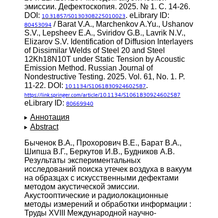
эмиссии. Дефектоскопия. 2025. № 1. С. 14-26.
DOI:
. eLibrary ID:
10.31857/S0130308225010023
/ Barat V.A., Marchenkov A.Yu., Ushanov
80453094
S.V., Lepsheev E.A., Sviridov G.B., Lavrik N.V.,
Elizarov S.V. Identification of Diffusion Interlayers
of Dissimilar Welds of Steel 20 and Steel
12Kh18N10T under Static Tension by Acoustic
Emission Method. Russian Journal of
Nondestructive Testing. 2025. Vol. 61, No. 1. P.
11-22. DOI:
.
10.1134/S1061830924602587
https://link.springer.com/article/10.1134/S1061830924602587
eLibrary ID:
80669940
Аннотация
Abstract
Быченок В.А., Прохорович В.Е., Барат В.А.,
Шипша В.Г., Беркутов И.В., Будников А.В.
Результаты экспериментальных
исследований поиска утечек воздуха в вакуум
на образцах с искусственными дефектами
методом акустической эмиссии.
Акустооптические и радиолокационные
методы измерений и обработки информации :
Труды XVIII Международной научно-