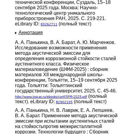
технической конференции, Суздаль, 15–18
сентября 2025 года. Москва: Научно-
технологический центр уникального
приборостроения РАН, 2025. С. 219-221.
eLibrary ID:
(полный текст)
83262711
Аннотация
А. А. Панькина, В. А. Барат, А. Ю. Марченков.
Исследование возможности применения
метода акустической эмиссии для
определения коррозионной стойкости сталей
аустенитного класса. Физическое
материаловедение (ШФМ-2025) : сборник
материалов XII международной школы-
конференции, Тольятти, 15–19 сентября 2025
года. Тольятти: Тольяттинский
государственный университет, 2025. С. 45-46.
(полный
http://www.issp.ac.ru/ebooks/conf/SPM-2025.pdf
текст). eLibrary ID:
(полный текст)
82902105
А. А. Панькина, Н. В. Лаврик, Е. А. Лепшеев,
В. А. Барат. Применение метода акустической
эмиссии при испытании аустенитных сталей
на стойкостьпротив межкристаллитной
коррозии. Технологии будущего : Сборник