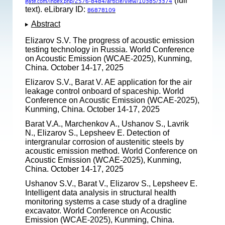
(full
gate.com/index.php/2576-8484/article/view/10385/3374
text). eLibrary ID:
86878109
Abstract
Elizarov S.V. The progress of acoustic emission
testing technology in Russia. World Conference
on Acoustic Emission (WCAE-2025), Kunming,
China. October 14-17, 2025
Elizarov S.V., Barat V. AE application for the air
leakage control onboard of spaceship. World
Conference on Acoustic Emission (WCAE-2025),
Kunming, China. October 14-17, 2025
Barat V.A., Marchenkov A., Ushanov S., Lavrik
N., Elizarov S., Lepsheev E. Detection of
intergranular corrosion of austenitic steels by
acoustic emission method. World Conference on
Acoustic Emission (WCAE-2025), Kunming,
China. October 14-17, 2025
Ushanov S.V., Barat V., Elizarov S., Lepsheev E.
Intelligent data analysis in structural health
monitoring systems a case study of a dragline
excavator. World Conference on Acoustic
Emission (WCAE-2025), Kunming, China.