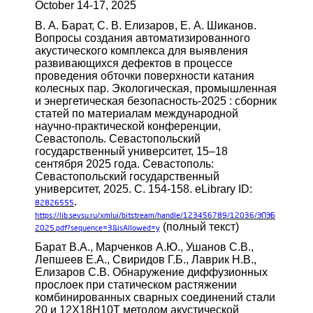
October 14-17, 2025
В. А. Барат, С. В. Елизаров, Е. А. Шиканов.
Вопросы создания автоматизированного
акустического комплекса для выявления
развивающихся дефектов в процессе
проведения обточки поверхности катания
колесных пар. Экологическая, промышленная
и энергетическая безопасность-2025 : сборник
статей по материалам международной
научно-практической конференции,
Севастополь. Севастопольский
государственный университет, 15–18
сентября 2025 года. Севастополь:
Севастопольский государственный
университет, 2025. С. 154-158. eLibrary ID:
.
82826555
https://lib.sevsu.ru/xmlui/bitstream/handle/123456789/12036/ЭПЭБ
(полный текст)
2025.pdf?sequence=3&isAllowed=y
Барат В.А., Марченков А.Ю., Ушанов С.В.,
Лепшеев Е.А., Свиридов Г.Б., Лаврик Н.В.,
Елизаров С.В. Обнаружение диффузионных
прослоек при статическом растяжении
комбинированных сварных соединений стали
20 и 12Х18Н10Т методом акустической