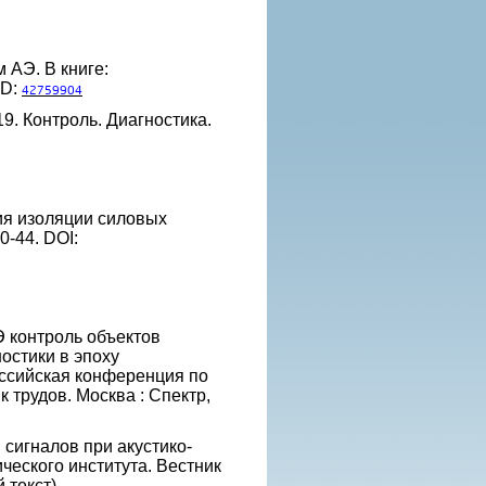
 АЭ. В книге:
ID:
42759904
9. Контроль. Диагностика.
ния изоляции силовых
0-44. DOI:
АЭ контроль объектов
остики в эпоху
ссийская конференция по
 трудов. Москва : Спектр,
сигналов при акустико-
ческого института. Вестник
 текст)