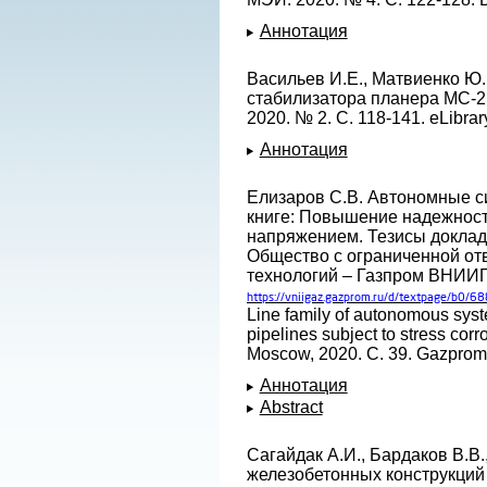
Аннотация
Васильев И.Е., Матвиенко Ю.
стабилизатора планера МС-2
2020. № 2. С. 118-141. eLibrar
Аннотация
Елизаров С.В. Автономные с
книге: Повышение надежност
напряжением. Тезисы доклад
Общество с ограниченной отв
технологий – Газпром ВНИИГА
https://vniigaz.gazprom.ru/d/textpage/b0/
Line family of autonomous syste
pipelines subject to stress cor
Moscow, 2020. С. 39. Gazprom.
Аннотация
Abstract
Сагайдак А.И., Бардаков В.В
железобетонных конструкций м