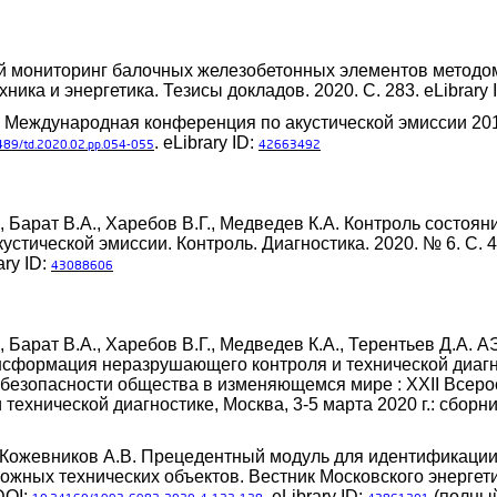
й мониторинг балочных железобетонных элементов методом
ника и энергетика. Тезисы докладов. 2020. С. 283. eLibrary 
. Международная конференция по акустической эмиссии 201
. eLibrary ID:
489/td.2020.02.pp.054-055
42663492
, Барат В.А., Харебов В.Г., Медведев К.А. Контроль состоя
тической эмиссии. Контроль. Диагностика. 2020. № 6. С. 4
ary ID:
43088606
, Барат В.А., Харебов В.Г., Медведев К.А., Терентьев Д.А. 
ансформация неразрушающего контроля и технической диагн
безопасности общества в изменяющемся мире : XXII Всеро
хнической диагностике, Москва, 3-5 марта 2020 г.: сборник
, Кожевников А.В. Прецедентный модуль для идентификации 
жных технических объектов. Вестник Московского энергети
DOI:
. eLibrary ID:
(полный