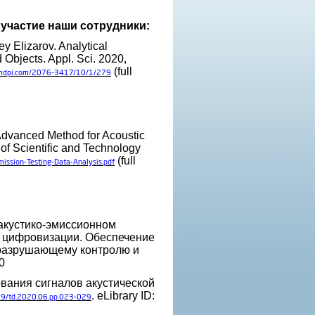
 участие наши сотрудники:
y Elizarov. Analytical
 Objects. Appl. Sci. 2020,
(full
.mdpi.com/2076-3417/10/1/279
 Advanced Method for Acoustic
 of Scientific and Technology
(full
ission-Testing-Data-Analysis.pdf
 акустико-эмиссионном
у цифровизации. Обеспечение
еразрушающему контролю и
0
ования сигналов акустической
. eLibrary ID:
9/td.2020.06.pp.023-029