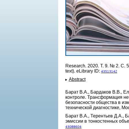
Research. 2020. Т. 9. № 2. С.
text). eLibrary ID:
43513142
Abstract
Барат В.А., Бардаков В.В., 
контроле. Трансформация не
безопасности общества в из
технической диагностике, Моск
Барат В.А., Терентьев Д.А.,
эмиссии в тонкостенных объек
43088604