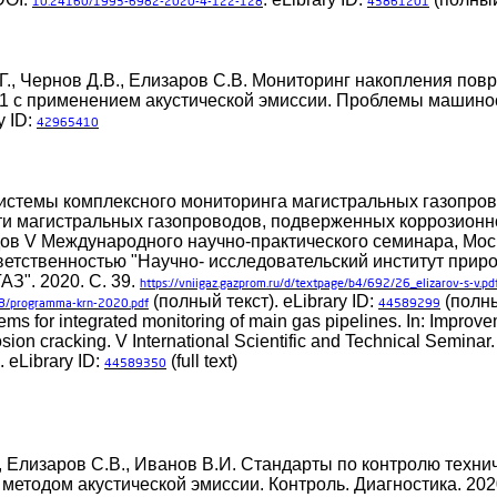
10.24160/1993-6982-2020-4-122-128
43861201
Г., Чернов Д.В., Елизаров С.В. Мониторинг накопления пов
1 с применением акустической эмиссии. Проблемы машино
y ID:
42965410
истемы комплексного мониторинга магистральных газопрово
и магистральных газопроводов, подверженных коррозионн
ов V Международного научно-практического семинара, Моск
етственностью "Научно- исследовательский институт приро
З". 2020. С. 39.
https://vniigaz.gazprom.ru/d/textpage/b4/692/26_elizarov-s-v.pd
(полный текст). eLibrary ID:
(полный
688/programma-krn-2020.pdf
44589299
ms for integrated monitoring of main gas pipelines. In: Improveme
rosion cracking. V International Scientific and Technical Semina
 eLibrary ID:
(full text)
44589350
., Елизаров С.В., Иванов В.И. Стандарты по контролю техни
етодом акустической эмиссии. Контроль. Диагностика. 2020.