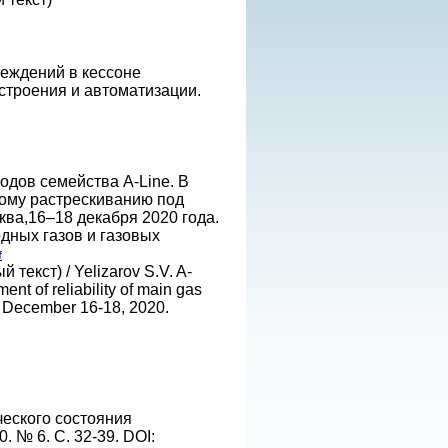
реждений в кессоне
строения и автоматизации.
дов семейства A-Line. В
ому растрескиванию под
ва,16–18 декабря 2020 года.
дных газов и газовых
f
 текст) / Yelizarov S.V. A-
nt of reliability of main gas
r. December 16-18, 2020.
ческого состояния
 № 6. С. 32-39. DOI: