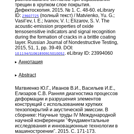
трещин в хрупком слое покрытия.
Дефектоскопия. 2015. № 1. С. 48-60. eLibrary
ID:
(полный текст) / Matvienko, Yu. G.;
23607725
Vasil’ev, I. E.; Ivanov, V. I.; Elizarov, S. V. The
acoustic-emission properties of oxide
tensosensitive indicators and signal recognition
during the formation of cracks in a brittle coating
layer. Russian Journal of Nondestructive Testing,
2015, 51, 1, pp. 39-49. DOI:
. eLibray ID: 23994060
10.1134/S1061830915010052
Аннотация
Abstract
Матвиенко Ю.Г., Иванов В.И., Васильев И.Е.,
Елизаров С.В. Ранняя диагностика процессов
деформации и разрушения элементов
конструкций с использованием хрупких
тензопокрытий и акустической эмиссии. В
сборнике: Научные труды IV Международной
научной конференции "Фундаментальные
исследования и инновационные технологии в
машиностроении". 2015. С. 171-173.