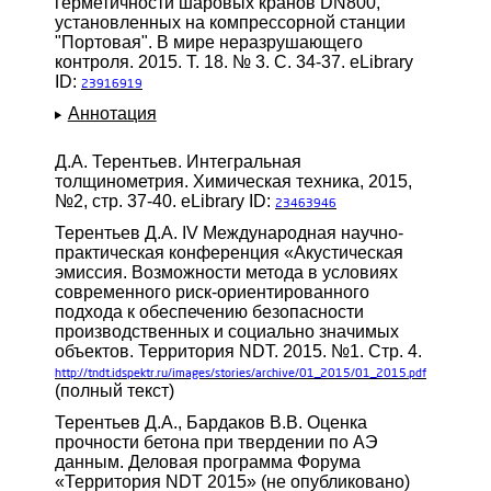
герметичности шаровых кранов DN800,
установленных на компрессорной станции
"Портовая". В мире неразрушающего
контроля. 2015. Т. 18. № 3. С. 34-37. eLibrary
ID:
23916919
Аннотация
Д.А. Терентьев. Интегральная
толщинометрия. Химическая техника, 2015,
№2, стр. 37-40. eLibrary ID:
23463946
Терентьев Д.А. IV Международная научно-
практическая конференция «Акустическая
эмиссия. Возможности метода в условиях
современного риск-ориентированного
подхода к обеспечению безопасности
производственных и социально значимых
объектов. Территория NDT. 2015. №1. Стр. 4.
http://tndt.idspektr.ru/images/stories/archive/01_2015/01_2015.pdf
(полный текст)
Терентьев Д.А., Бардаков В.В. Оценка
прочности бетона при твердении по АЭ
данным. Деловая программа Форума
«Территория NDT 2015» (не опубликовано)