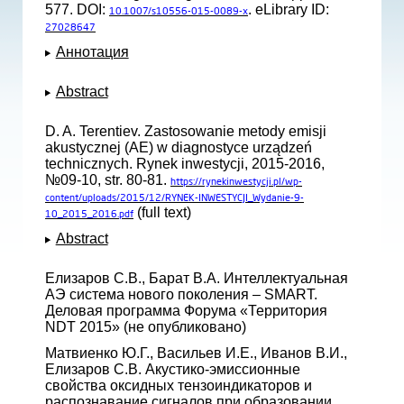
577. DOI:
. eLibrary ID:
10.1007/s10556-015-0089-x
27028647
Аннотация
Abstract
D. A. Terentiev. Zastosowanie metody emisji
akustycznej (AE) w diagnostyce urządzeń
technicznych. Rynek inwestycji, 2015-2016,
№09-10, str. 80-81.
https://rynekinwestycji.pl/wp-
content/uploads/2015/12/RYNEK-INWESTYCJI_Wydanie-9-
(full text)
10_2015_2016.pdf
Abstract
Елизаров С.В., Барат В.А. Интеллектуальная
АЭ система нового поколения – SMART.
Деловая программа Форума «Территория
NDT 2015» (не опубликовано)
Матвиенко Ю.Г., Васильев И.Е., Иванов В.И.,
Елизаров С.В. Акустико-эмиссионные
свойства оксидных тензоиндикаторов и
распознавание сигналов при образовании