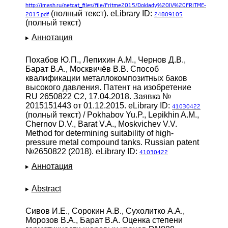
http://imash.ru/netcat_files/file/Fritme2015/Doklady%20IV%20FRITME-
(полный текст). eLibrary ID:
2015.pdf
24809105
(полный текст)
Аннотация
Похабов Ю.П., Лепихин А.М., Чернов Д.В.,
Барат В.А., Москвичёв В.В. Способ
квалификации металлокомпозитных баков
высокого давления. Патент на изобретение
RU 2650822 C2, 17.04.2018. Заявка №
2015151443 от 01.12.2015. eLibrary ID:
41030422
(полный текст) / Pokhabov Yu.P., Lepikhin A.M.,
Chernov D.V., Barat V.A., Moskvichev V.V.
Method for determining suitability of high-
pressure metal compound tanks. Russian patent
№2650822 (2018). eLibrary ID:
41030422
Аннотация
Abstract
Сивов И.Е., Сорокин А.В., Сухолитко А.А.,
Морозов В.А., Барат В.А. Оценка степени