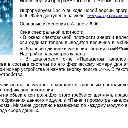
Новая версия программного обеспечения: 6.06
Информируем Вас о выходе новой версии програ
6.06. Файл доступен в разделе "
Материалы для скачивания
Основные изменения в A-Line v. 6.06:
Окна спектральной плотности:
- В окнах спектральной плотности энергии вол
оси ординат теперь выводится величина в мкВ/М
2
выбранной единице измерения энергии в мкВ
*мк
Настройки параметров канала:
- В диалоговом окне «Параметры каналов
тва в составе системы по его физическому номеру, для э
ой номер устройства и нажать кнопку поиска «>>». В текст
устройства.
еализована возможность мигания встроенным светодиод
дентификации положения
ы на объекте контроля. Для этого требуется щелкнуть пра
тображения данного модуля, в «Панели просмотра каналов
овки. Мигание доступно независимо по каждому модулю в
ода сбора данных.