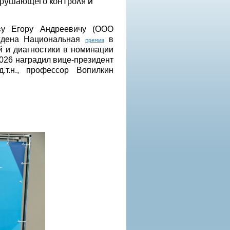
зрушающего контроля и
у Егору Андреевичу (ООО
дена Национальная
в
премия
й и диагностики в номинации
026 наградил вице-президент
.т.н., профессор Вопилкин