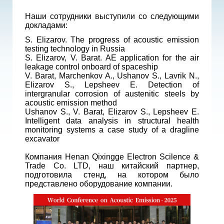
Наши сотрудники выступили со следующими
докладами:
S. Elizarov. The progress of acoustic emission
testing technology in Russia
S. Elizarov, V. Barat. AE application for the air
leakage control onboard of spaceship
V. Barat, Marchenkov A., Ushanov S., Lavrik N.,
Elizarov S., Lepsheev E. Detection of
intergranular corrosion of austenitic steels by
acoustic emission method
Ushanov S., V. Barat, Elizarov S., Lepsheev E.
Intelligent data analysis in structural health
monitoring systems a case study of a dragline
excavator
Компания Henan Qixingge Electron Scilence &
Trade Co. LTD, наш китайский партнер,
подготовила стенд, на котором было
представлено оборудование компании.