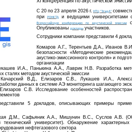
XI конференция по акустической эмисси
С 20 по 23 апреля 2026 г.
совмест
НТЦ "ЭгидА"
при
и ведущими университетами 
РОНКТД
с
Всероссийскую конференцию по акустической эмиссии
Опубликованы
участников.
доклады
Сотрудники компании представили 4 докла
Комаров А.Г., Терентьев Д.А., Иванов В.
безопасности «Методические рекоменда
акустико-эмиссионного контроля» и подгот
организации
укашев И.А., Панькина А.А., Лаврик Н.В. Разработка м
ых сталях методом акустической эмиссии
 Качарский В.Д., Елизаров С.В., Лукашев И.А., Алекс
работки данных в системе АЭ мониторинга шагающего экс
 Елизаров С.В. Исследование особенностей распростран
лементов
представили 5 докладов, описывающих примеры приме
кая Д.М., Сафьяник А.А., Мишунин В.С., Суслов А.В. 
 технический университет). Обнаружение характерных
орудования нефтегазового сектора