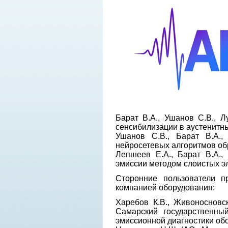
Барат В.А., Ушанов С.В., Л
сенсибилизации в аустенитн
Ушанов С.В., Барат В.А.,
нейросетевых алгоритмов об
Лепшеев Е.А., Барат В.А.,
эмиссии методом слоистых э
Сторонние пользователи 
компанией оборудования:
Харебов К.В., Живоносновс
Самарский государственный
эмиссионной диагностики об