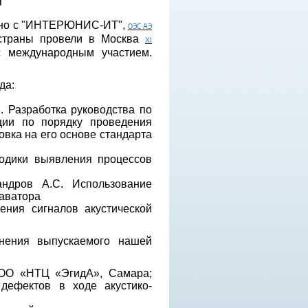
и
но с "ИНТЕРЮНИС-ИТ",
ОЭС АЭ
страны провели
в
Москва
XI
 международным участием.
да:
И. Разработка руководства по
ции по порядку проведения
овка на его основе стандарта
етодики выявления процессов
андров А.С. Использование
каватора
ения сигналов акустической
нения выпускаемого нашей
(ООО «НТЦ «ЭгидА», Самара;
 дефектов в ходе акустико-