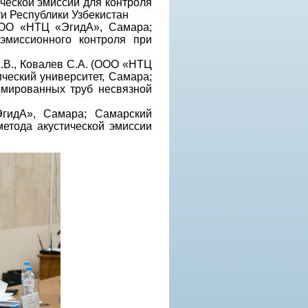
ической эмиссии для контроля
 Республики Узбекистан
(ООО «НТЦ «ЭгидА», Самара;
-эмиссионного контроля при
М.В., Ковалев С.А. (ООО «НТЦ
еский университет, Самара;
мированных труб несвязной
ЭгидА», Самара; Самарский
метода акустической эмиссии