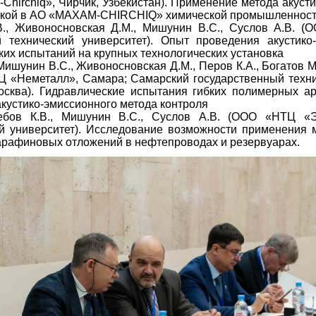
hirchiq», Чирчик, Узбекистан). Применение метода акуст
овкой в АО «MAXAM-СHIRCHIQ» химической промышленности
В., Живоносновская Д.М., Мишунин В.С., Суслов А.В. 
 технический университет). Опыт проведения акустико
их испытаний на крупных технологических установка
 Мишунин В.С., Живоносновская Д.М., Перов К.А., Богатов 
 «Неметалл», Самара; Самарский государственный технич
ква). Гидравлические испытания гибких полимерных ар
акустико-эмиссионного метода контроля
ебов К.В., Мишунин В.С., Суслов А.В. (ООО «НТЦ «
й университет). Исследование возможности применения 
рафиновых отложений в нефтепроводах и резервуарах.