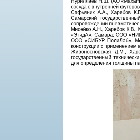
Нуриллаев Н.Ш. (АО «Maxam-С
сосуда с внутренней футер
Сафьяник А.А., Харебов К.
Самарский государственный
сопровождении пневматическ
Мисейко А.Н., Харебов К.В.,
«ЭгидА», Самара; ООО «НИЦ
ООО «СИБУР ПолиЛаб», Мос
конструкции с применением 
Живоносновская Д.М., Хар
государственный технически
для определения толщины па