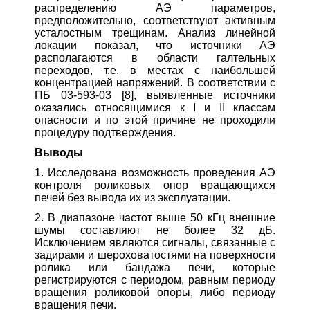
распределению АЭ параметров,
предположительно, соответствуют активным
усталостным трещинам. Анализ линейной
локации показал, что источники АЭ
располагаются в области галтельных
переходов, т.е. в местах с наибольшей
концентрацией напряжений. В соответствии с
ПБ 03-593-03 [8], выявленные источники
оказались относящимися к I и II классам
опасности и по этой причине не проходили
процедуру подтверждения.
Выводы
1. Исследована возможность проведения АЭ
контроля роликовых опор вращающихся
печей без вывода их из эксплуатации.
2. В диапазоне частот выше 50 кГц внешние
шумы составляют не более 32 дБ.
Исключением являются сигналы, связанные с
задирами и шероховатостями на поверхности
ролика или бандажа печи, которые
регистрируются с периодом, равным периоду
вращения роликовой опоры, либо периоду
вращения печи.