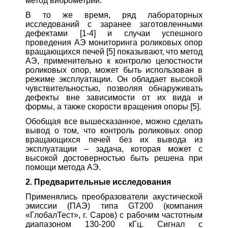
метод виброметрии.
В то же время, ряд лабораторных
исследований с заранее заготовленными
дефектами [1-4] и случаи успешного
проведения АЭ мониторинга роликовых опор
вращающихся печей [5] показывают, что метод
АЭ, применительно к контролю целостности
роликовых опор, может быть использован в
режиме эксплуатации. Он обладает высокой
чувствительностью, позволяя обнаруживать
дефекты вне зависимости от их вида и
формы, а также скорости вращения опоры [5].
Обобщая все вышесказанное, можно сделать
вывод о том, что контроль роликовых опор
вращающихся печей без их вывода из
эксплуатации – задача, которая может с
высокой достоверностью быть решена при
помощи метода АЭ.
2. Предварительные исследования
Применялись преобразователи акустической
эмиссии (ПАЭ) типа GT200 (компания
«ГлобалТест», г. Саров) с рабочим частотным
диапазоном 130-200 кГц. Сигнал с