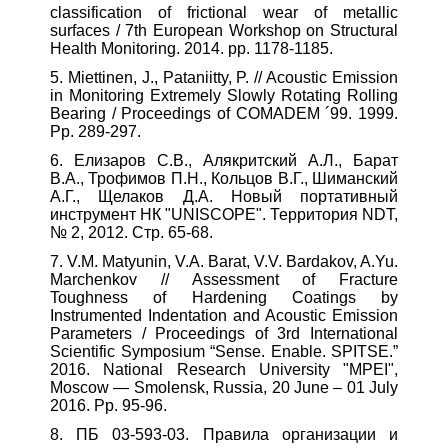
classification of frictional wear of metallic
surfaces / 7th European Workshop on Structural
Health Monitoring. 2014. pp. 1178-1185.
5. Miettinen, J., Pataniitty, P. // Acoustic Emission
in Monitoring Extremely Slowly Rotating Rolling
Bearing / Proceedings of COMADEM ´99. 1999.
Pp. 289-297.
6. Елизаров С.В., Алякритский А.Л., Барат
В.А., Трофимов П.Н., Кольцов В.Г., Шиманский
А.Г., Щелаков Д.А. Новый портативный
инструмент НК "UNISCOPE". Территория NDT,
№ 2, 2012. Стр. 65-68.
7. V.M. Matyunin, V.A. Barat, V.V. Bardakov, A.Yu.
Marchenkov // Assessment of Fracture
Toughness of Hardening Coatings by
Instrumented Indentation and Acoustic Emission
Parameters / Proceedings of 3rd International
Scientific Symposium “Sense. Enable. SPITSE.”
2016. National Research University "MPEI",
Moscow ― Smolensk, Russia, 20 June – 01 July
2016. Pp. 95-96.
8. ПБ 03-593-03. Правила организации и