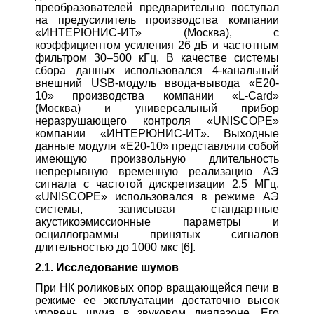
преобразователей предварительно поступал
на предусилитель производства компании
«ИНТЕРЮНИС-ИТ» (Москва), с
коэффициентом усиления 26 дБ и частотным
фильтром 30–500 кГц. В качестве системы
сбора данных использовался 4-канальный
внешний USB-модуль ввода-вывода «E20-
10» производства компании «L-Card»
(Москва) и универсальный прибор
неразрушающего контроля «UNISCOPE»
компании «ИНТЕРЮНИС-ИТ». Выходные
данные модуля «E20-10» представляли собой
имеющую произвольную длительность
непрерывную временную реализацию АЭ
сигнала с частотой дискретизации 2.5 МГц.
«UNISCOPE» использовался в режиме АЭ
системы, записывая стандартные
акустикоэмиссионные параметры и
осциллограммы принятых сигналов
длительностью до 1000 мкс [6].
2.1. Исследование шумов
При НК роликовых опор вращающейся печи в
режиме ее эксплуатации достаточно высок
уровень шума в звуковом диапазоне. Его