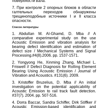
поверхности вала.
7. При контроле 2 опорных блоков в области
галтельных переходов обнаружены
трещиноподобные источники I и II класса
опасности.
Список
литературы
1. Abdullan M. Al-Ghamd, D. Mba // A
comparative experimental study on the use
Acoustic Emission and vibration analysis for
bearing defect identification and estimation of
defect size / Mechanical Systems and Signal
Processing.#4(8).2006. pp. 1537-1571.
2. Yongyong He, Xinming Zhang, Michael L.
Friswell // Defect Diagnosis for Rolling Element
Bearing Using Acoustic Emission / Journal of
Vibration and Acoustics. #131(6). 2009.
3. Kristoffer Bruzelius, D. Mba // An initial
investigation on the potential applicability of
Acoustic Emission to rail track fault detection.
#37(7). 2004. pp. 507-516.
4. Dorra Baccar, Sandra Schiffer, Dirk Söffker //
Acoustic Emission-based identification and